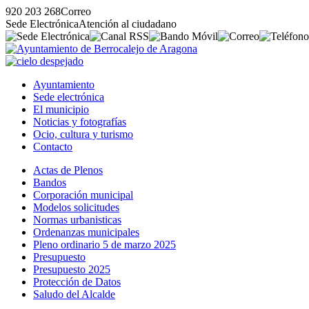
920 203 268
Correo
Sede Electrónica
Atención al ciudadano
Ayuntamiento
Sede electrónica
El municipio
Noticias y fotografías
Ocio, cultura y turismo
Contacto
Actas de Plenos
Bandos
Corporación municipal
Modelos solicitudes
Normas urbanisticas
Ordenanzas municipales
Pleno ordinario 5 de marzo 2025
Presupuesto
Presupuesto 2025
Protección de Datos
Saludo del Alcalde