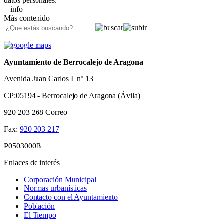
datos personales.
+ info
Más contenido
Ayuntamiento de Berrocalejo de Aragona
Avenida Juan Carlos I, nº 13
CP:05194 - Berrocalejo de Aragona (Ávila)
920 203 268
Correo
Fax:
920 203 217
P0503000B
Enlaces de interés
Corporación Municipal
Normas urbanísticas
Contacto con el Ayuntamiento
Población
El Tiempo